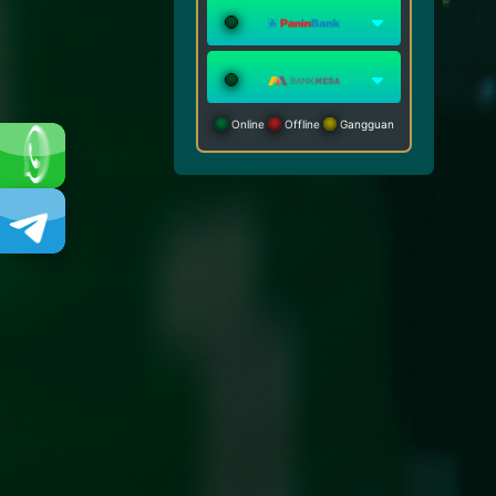
Online
Offline
Gangguan