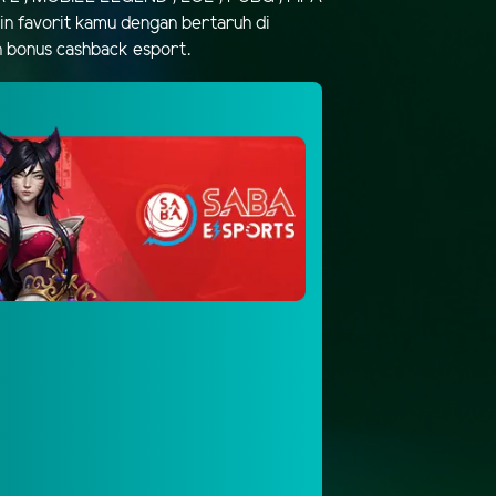
n favorit kamu dengan bertaruh di
bonus cashback esport.