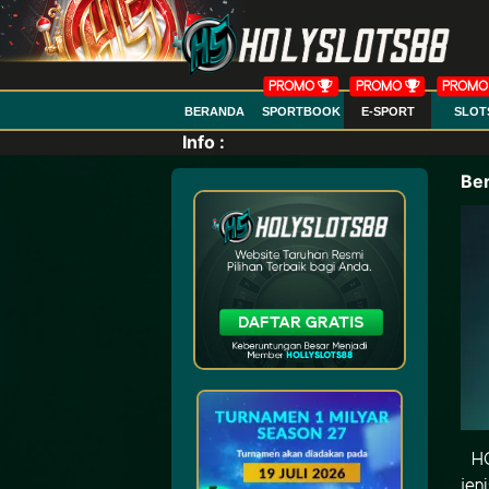
PROMO
PROMO
PROM
BERANDA
SPORTBOOK
E-SPORT
SLOT
Info :
Be
HO
jen