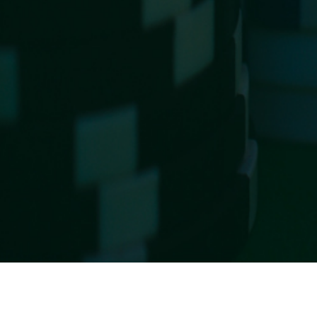
MI
VOUCHER88
LINK ALTERNATIF
Lisensi