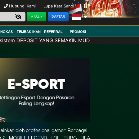
Hubungi Kami
Lupa Kata Sandi?
DAFTAR
ANGKAS
TEMBAK IKAN
REFERRAL
PROMOSI
ANG SEMAKIN MUDAH Dengan FITUR Terbaru, Deposit Via :
nkan oleh profesional gamer. Berbagai
A 2 , MOBILE LEGEND , LOL , PUBG , FIFA