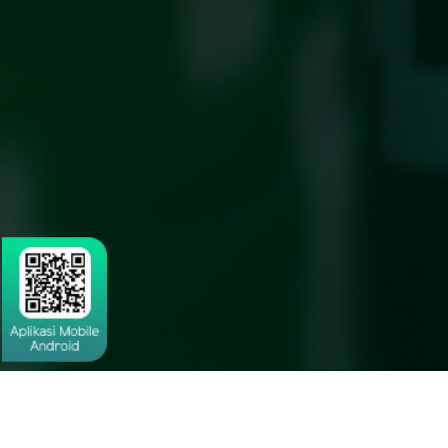
KALKULATOR MIX PARLAY
TENTANG KA