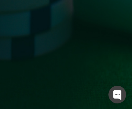
RTP SLOT
BOCORAN GAME