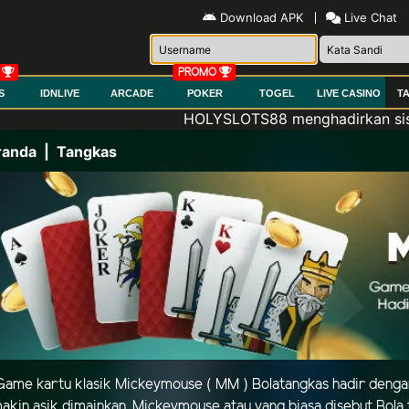
Download APK
Live Chat
O
PROMO
S
IDNLIVE
ARCADE
POKER
TOGEL
LIVE CASINO
T
HOLYSLOTS88 menghadirkan sistem DEPOSIT YAN
randa
Tangkas
Game kartu klasik Mickeymouse ( MM ) Bolatangkas hadir dengan
akin asik dimainkan, Mickeymouse atau yang biasa disebut Bol