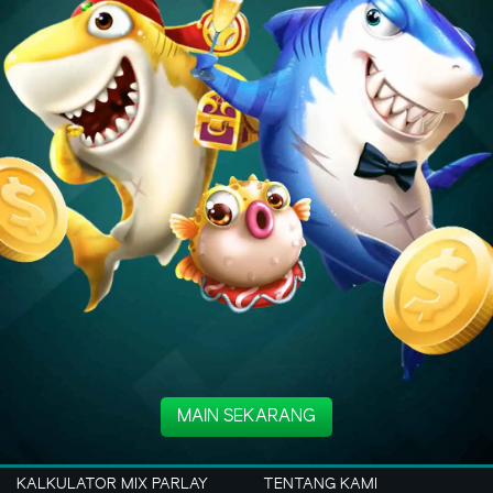
MAIN SEKARANG
KALKULATOR MIX PARLAY
TENTANG KAMI